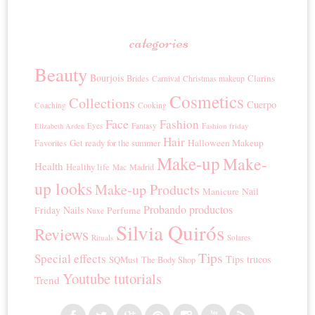
categories
Beauty
Bourjois
Clarins
Brides
Carnival
Christmas makeup
Cosmetics
Collections
Cuerpo
Coaching
Cooking
Face
Fashion
Eyes
Fantasy
Fashion friday
Elizabeth Arden
Hair
Get ready for the summer
Halloween Makeup
Favorites
Make-up
Make-
Health
Healthy life
Madrid
Mac
up looks
Make-up Products
Manicure
Nail
Probando productos
Nails
Friday
Perfume
Nuxe
Silvia Quirós
Reviews
Rituals
Solares
Tips
Special effects
Tips trucos
SQMust
The Body Shop
Youtube tutorials
Trend