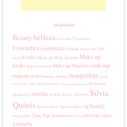
etiquetas
belleza
Beauty
Cosmetics
Collections
Cosmetics
cosmética
Cuidado
Hair
fashion
Hair
Make-up
Looks
Make-up
Make-up looks
Health
looks
makeup
Make-up Products
Make-up Products
maquillaje
makeup looks
moda
Manicure
Manicure
Probando
novedades
Nails
Nails
primeras impresiones
Nail Friday
Silvia
reseña
productos
review
Reviews
Reviews
Quirós
sq beauty
Special effects
Special effects
tutorial
Tips
video
Tips
Tratamientos
suggestions
Trend
youtube