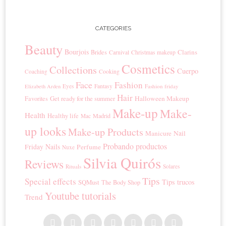
CATEGORIES
Beauty
Bourjois
Clarins
Brides
Carnival
Christmas makeup
Cosmetics
Collections
Cuerpo
Coaching
Cooking
Face
Fashion
Eyes
Fantasy
Fashion friday
Elizabeth Arden
Hair
Get ready for the summer
Halloween Makeup
Favorites
Make-up
Make-
Health
Healthy life
Madrid
Mac
up looks
Make-up Products
Manicure
Nail
Probando productos
Nails
Friday
Perfume
Nuxe
Silvia Quirós
Reviews
Rituals
Solares
Tips
Special effects
Tips trucos
SQMust
The Body Shop
Youtube tutorials
Trend