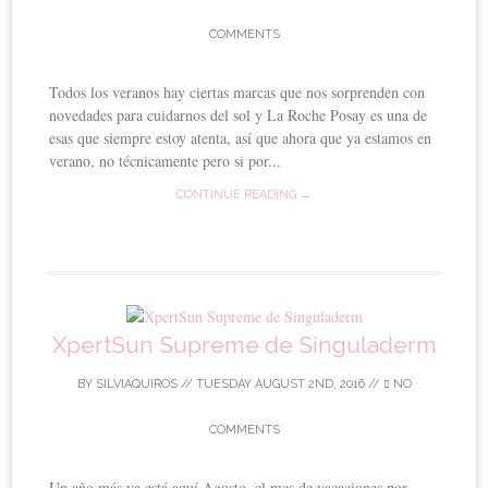
COMMENTS
Todos los veranos hay ciertas marcas que nos sorprenden con
novedades para cuidarnos del sol y La Roche Posay es una de
esas que siempre estoy atenta, así que ahora que ya estamos en
verano, no técnicamente pero si por...
CONTINUE READING →
XpertSun Supreme de Singuladerm
BY
SILVIAQUIROS
//
TUESDAY AUGUST 2ND, 2016
//
NO
COMMENTS
Un año más ya está aquí Agosto, el mes de vacaciones por