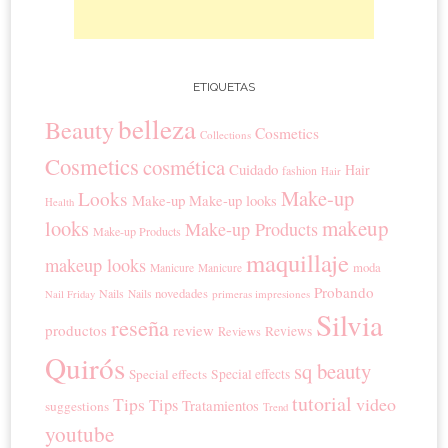
ETIQUETAS
belleza
Beauty
Cosmetics
Collections
Cosmetics
cosmética
Cuidado
Hair
fashion
Hair
Make-up
Looks
Make-up
Make-up looks
Health
looks
makeup
Make-up Products
Make-up Products
maquillaje
makeup looks
moda
Manicure
Manicure
Probando
novedades
Nails
Nails
primeras impresiones
Nail Friday
Silvia
reseña
productos
review
Reviews
Reviews
Quirós
sq beauty
Special effects
Special effects
tutorial
Tips
video
Tips
Tratamientos
suggestions
Trend
youtube