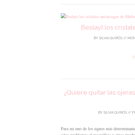
Beslayt los crista
BY
SILVIA QUIRÓS
//
MON
C
¿Quiere quitar las ojera
BY
SILVIA QUIRÓS
//
F
Para mi uno de los signos más determinantes 
estos problemas el maquillaje y otros produ