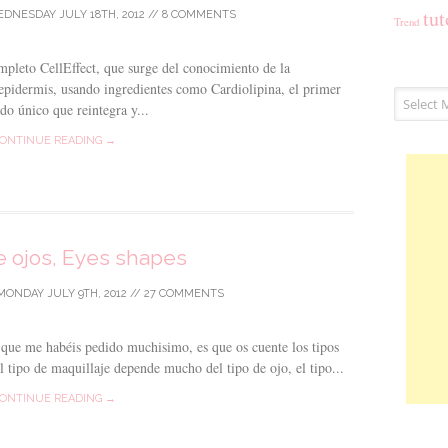
tut
DNESDAY JULY 18TH, 2012
//
8 COMMENTS
Trend
pleto CellEffect, que surge del conocimiento de la
 epidermis, usando ingredientes como Cardiolipina, el primer
Archivos
do único que reintegra y...
ONTINUE READING →
e ojos, Eyes shapes
MONDAY JULY 9TH, 2012
//
27 COMMENTS
o que me habéis pedido muchisimo, es que os cuente los tipos
l tipo de maquillaje depende mucho del tipo de ojo, el tipo...
ONTINUE READING →