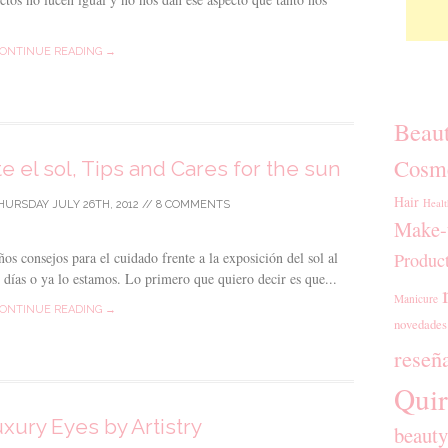
ONTINUE READING →
Beau
Cosme
e el sol, Tips and Cares for the sun
Hair
Healt
HURSDAY JULY 26TH, 2012
//
8 COMMENTS
Make-
Produc
os consejos para el cuidado frente a la exposición del sol al
días o ya lo estamos. Lo primero que quiero decir es que...
Manicure
ONTINUE READING →
novedades
reseñ
Quir
ury Eyes by Artistry
beauty