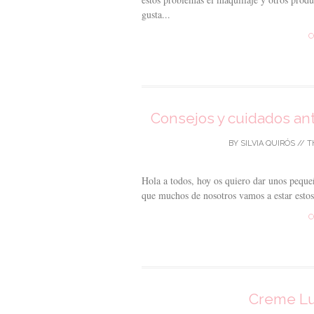
gusta...
C
Consejos y cuidados ant
BY
SILVIA QUIRÓS
//
T
Hola a todos, hoy os quiero dar unos pequeñ
que muchos de nosotros vamos a estar estos 
C
Creme Lux