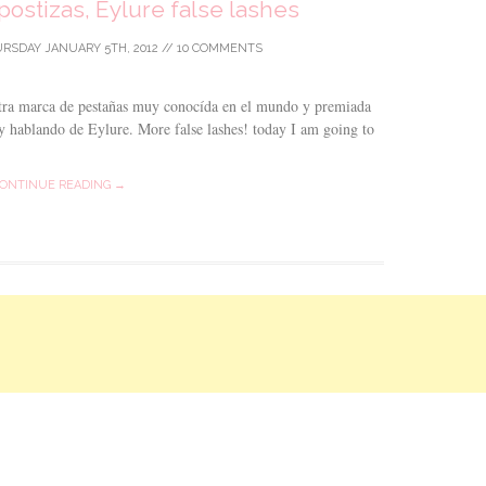
ostizas, Eylure false lashes
RSDAY JANUARY 5TH, 2012
//
10 COMMENTS
 otra marca de pestañas muy conocída en el mundo y premiada
oy hablando de Eylure. More false lashes! today I am going to
ONTINUE READING →