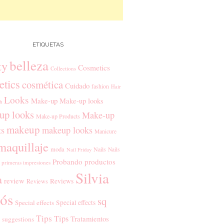
ETIQUETAS
belleza
ty
Cosmetics
Collections
tics
cosmética
Cuidado
fashion
Hair
Looks
Make-up
Make-up looks
h
up looks
Make-up
Make-up Products
makeup
ts
makeup looks
Manicure
maquillaje
moda
Nails
Nails
Nail Friday
Probando productos
primeras impresiones
Silvia
a
review
Reviews
Reviews
ós
sq
Special effects
Special effects
Tips
Tips
Tratamientos
suggestions