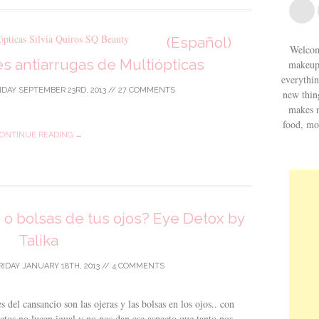
(Español)
Welcom
les antiarrugas de Multiópticas
makeup 
everythin
DAY SEPTEMBER 23RD, 2013
//
27 COMMENTS
new thing
makes m
food, mo
ONTINUE READING →
s o bolsas de tus ojos? Eye Detox by
Talika
RIDAY JANUARY 18TH, 2013
//
4 COMMENTS
del cansancio son las ojeras y las bolsas en los ojos.. con
ctos no lucen igual y no nos dan ese aspecto que tanto nos