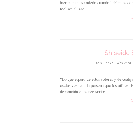
incrementa ese miedo cuando hablamos de ri
tool we all are...
C
Shiseido
BY
SILVIA QUIRÓS
//
SU
“Lo que espero de estos colores y de cualq
exclusivos para la persona que los utilice. 
decoración o los accesorios....
C