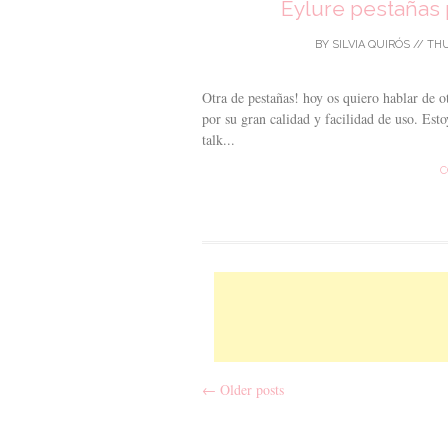
Eylure pestañas p
BY
SILVIA QUIRÓS
//
THU
Otra de pestañas! hoy os quiero hablar de
por su gran calidad y facilidad de uso. Est
talk...
C
←
Older posts
Post navigation