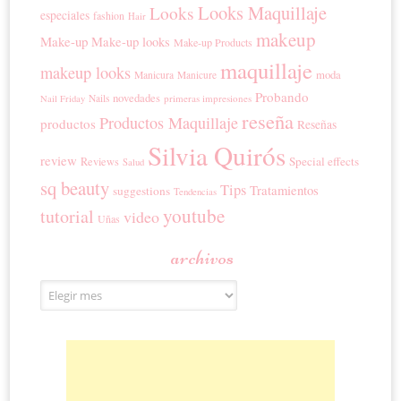
Looks Maquillaje
Looks
especiales
fashion
Hair
makeup
Make-up
Make-up looks
Make-up Products
maquillaje
makeup looks
moda
Manicura
Manicure
Probando
novedades
Nails
primeras impresiones
Nail Friday
reseña
Productos Maquillaje
productos
Reseñas
Silvia Quirós
review
Special effects
Reviews
Salud
sq beauty
Tips
Tratamientos
suggestions
Tendencias
youtube
tutorial
video
Uñas
archivos
Archivos