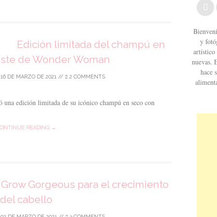
Bienveni
y fotó
Edición limitada del champú en
artístic
tiste de Wonder Woman
nuevas. 
hace s
/
16 DE MARZO DE 2021
//
2 COMMENTS
aliment
có una edición limitada de su icónico champú en seco con
ONTINUE READING →
Grow Gorgeous para el crecimiento
del cabello
/
02 DE MARZO DE 2021
//
3 COMMENTS