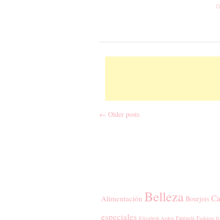
C
←
Older posts
Post navigation
Belleza
Ca
Alimentación
Bourjois
especiales
Fantasía
Fashion fr
Elizabeth Arden