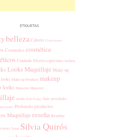
ETIQUETAS
belleza
ty
Cabello
Colecciones
cosmética
os
Cosmetics
ticos
Cuidado
Efectos especiales
fashion
Looks Maquillaje
ks
Make-up
makeup
 looks
Make-up Products
 looks
Manicura
Manicure
llaje
moda
novedades
Nails
Nail Friday
Probando productos
presiones
reseña
tos Maquillaje
Reseñas
Silvia Quirós
eviews
Salud