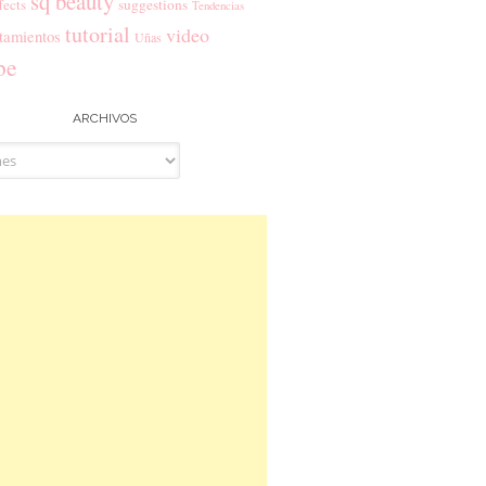
sq beauty
fects
suggestions
Tendencias
tutorial
video
tamientos
Uñas
be
ARCHIVOS