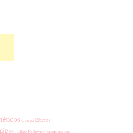
éticos
Efectos
Cuerpo
aje
Maquillaje Halloween
Maquillajes para