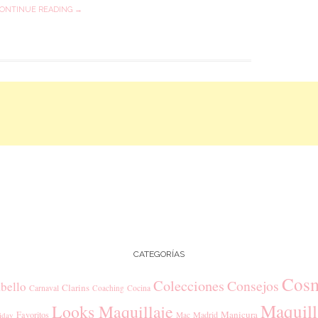
ONTINUE READING →
CATEGORÍAS
Cosm
Colecciones
Consejos
bello
Clarins
Carnaval
Coaching
Cocina
Maquill
Looks Maquillaje
Manicura
Favoritos
Madrid
iday
Mac