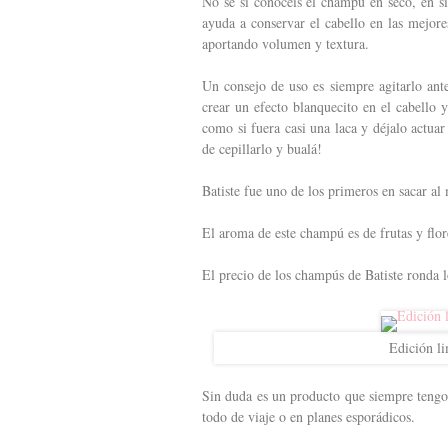
No sé si conocéis el champú en seco, en s
ayuda a conservar el cabello en las mejore
aportando volumen y textura.
Un consejo de uso es siempre agitarlo ant
crear un efecto blanquecito en el cabello 
como si fuera casi una laca y déjalo actua
de cepillarlo y bualá!
Batiste fue uno de los primeros en sacar al
El aroma de este champú es de frutas y flor
El precio de los champús de Batiste ronda 
Edición l
Sin duda es un producto que siempre tengo
todo de viaje o en planes esporádicos.