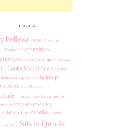
ETIQUETAS
belleza
ty
Cabello
Colecciones
cosmética
os
Cosmetics
ticos
Cuidado
Efectos especiales
fashion
Looks Maquillaje
ks
Make-up
makeup
 looks
Make-up Products
 looks
Manicura
Manicure
llaje
moda
novedades
Nails
Nail Friday
Probando productos
presiones
reseña
tos Maquillaje
Reseñas
Silvia Quirós
eviews
Salud