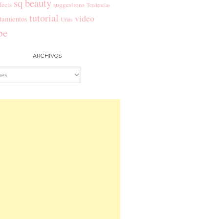
sq beauty
fects
suggestions
Tendencias
tutorial
video
tamientos
Uñas
be
ARCHIVOS