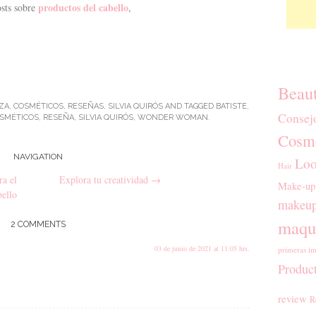
productos del cabello
osts sobre
,
Beau
ZA
,
COSMÉTICOS
,
RESEÑAS
,
SILVIA QUIRÓS
AND TAGGED
BATISTE
,
Consej
SMÉTICOS
,
RESEÑA
,
SILVIA QUIRÓS
,
WONDER WOMAN
.
Cosmé
NAVIGATION
Loo
Hair
a el
Explora tu creatividad
→
Make-up
bello
makeup
maqui
2 COMMENTS
03 de junio de 2021 at 11:05 hrs.
primeras im
Produc
review
R