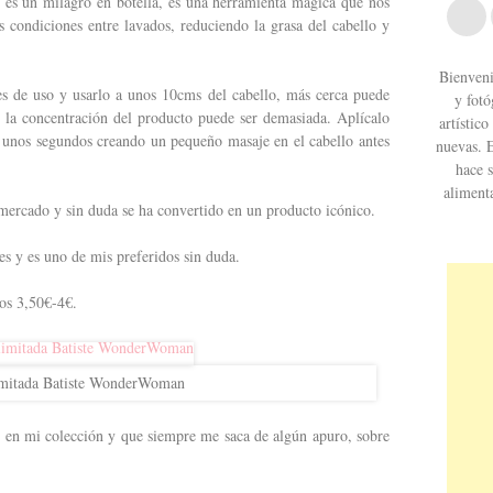
í es un milagro en botella, es una herramienta mágica que nos
s condiciones entre lavados, reduciendo la grasa del cabello y
Bienveni
es de uso y usarlo a unos 10cms del cabello, más cerca puede
y fotó
y la concentración del producto puede ser demasiada. Aplícalo
artístic
r unos segundos creando un pequeño masaje en el cabello antes
nuevas. 
hace s
aliment
 mercado y sin duda se ha convertido en un producto icónico.
es y es uno de mis preferidos sin duda.
los 3,50€-4€.
imitada Batiste WonderWoman
 en mi colección y que siempre me saca de algún apuro, sobre