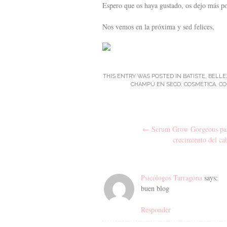
Espero que os haya gustado, os dejo más p
Nos vemos en la próxima y sed felices,
THIS ENTRY WAS POSTED IN
BATISTE
,
BELLE
CHAMPÚ EN SECO
,
COSMÉTICA
,
CO
Post navigation
←
Serum Grow Gorgeous par
crecimiento del ca
Psicólogos Tarragona
says:
buen blog
Responder