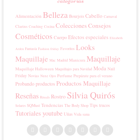
categorías
Belleza
Cabello
Alimentación
Bourjois
Carnaval
Colecciones
Consejos
Clarins
Coaching
Cocina
Cosméticos
Efectos especiales
Cuerpo
Elizabeth
Looks
Favoritos
Fantasía
Fashion friday
Arden
Maquillaje
Maquillaje
Manicura
Madrid
Mac
Moda
Maquillaje Halloween
Nail
Maquillajes para Navidad
Friday
Perfume
Prepárate para el verano
Novias
Nuxe
Ojos
Productos Maquillaje
Probando productos
Silvia Quirós
Reseñas
Rostro
Rituals
Tendencias
Tips trucos
SQMust
The Body Shop
Solares
Tutoriales youtube
Uñas
Vida sana