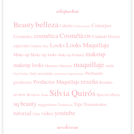
etiquetas
belleza
Beauty
Consejos
Cabello
Colecciones
Cosméticos
cosmética
Cosmetics
Cuidado
Efectos
Looks Maquillaje
Looks
especiales
fashion
Hair
makeup
Make-up
Make-up looks
Make-up Products
maquillaje
makeup looks
moda
Manicura
Manicure
Probando
novedades
Nails
primeras impresiones
Nail Friday
reseña
Productos Maquillaje
productos
Reseñas
Silvia Quirós
review
Special effects
Reviews
Salud
sq beauty
Tips
Tratamientos
suggestions
Tendencias
youtube
tutorial
video
Uñas
archivos