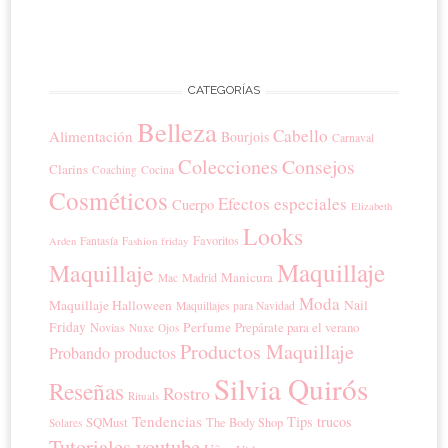
CATEGORÍAS
Belleza
Cabello
Alimentación
Bourjois
Carnaval
Colecciones
Consejos
Clarins
Coaching
Cocina
Cosméticos
Efectos especiales
Cuerpo
Elizabeth
Looks
Favoritos
Fantasía
Fashion friday
Arden
Maquillaje
Maquillaje
Manicura
Madrid
Mac
Moda
Maquillaje Halloween
Nail
Maquillajes para Navidad
Friday
Perfume
Prepárate para el verano
Novias
Nuxe
Ojos
Productos Maquillaje
Probando productos
Silvia Quirós
Reseñas
Rostro
Rituals
Tendencias
Tips trucos
SQMust
The Body Shop
Solares
Tutoriales youtube