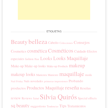
ETIQUETAS
belleza
Beauty
Consejos
Cabello
Colecciones
Cosméticos
cosmética
Cosmetics
Cuidado
Efectos
Looks Maquillaje
Looks
especiales
fashion
Hair
makeup
Make-up
Make-up looks
Make-up Products
maquillaje
makeup looks
moda
Manicura
Manicure
Probando
novedades
Nails
primeras impresiones
Nail Friday
reseña
Productos Maquillaje
productos
Reseñas
Silvia Quirós
review
Special effects
Reviews
Salud
sq beauty
Tips
Tratamientos
suggestions
Tendencias