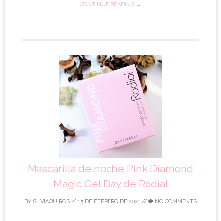
CONTINUE READING →
Mascarilla de noche Pink Diamond
Magic Gel Day de Rodial
BY
SILVIAQUIROS
//
15 DE FEBRERO DE 2021
//
NO COMMENTS