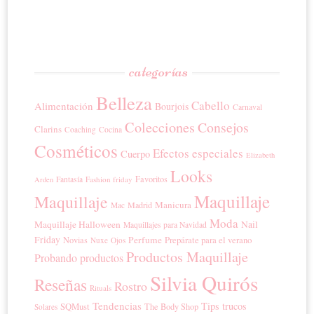
categorías
Belleza
Cabello
Alimentación
Bourjois
Carnaval
Colecciones
Consejos
Clarins
Coaching
Cocina
Cosméticos
Efectos especiales
Cuerpo
Elizabeth
Looks
Favoritos
Fantasía
Fashion friday
Arden
Maquillaje
Maquillaje
Manicura
Madrid
Mac
Moda
Maquillaje Halloween
Nail
Maquillajes para Navidad
Friday
Perfume
Prepárate para el verano
Novias
Nuxe
Ojos
Productos Maquillaje
Probando productos
Silvia Quirós
Reseñas
Rostro
Rituals
Tendencias
Tips trucos
SQMust
The Body Shop
Solares