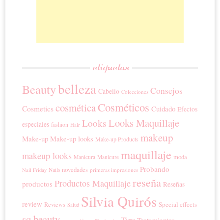
etiquetas
belleza
Beauty
Consejos
Cabello
Colecciones
Cosméticos
cosmética
Cosmetics
Cuidado
Efectos
Looks Maquillaje
Looks
especiales
fashion
Hair
makeup
Make-up
Make-up looks
Make-up Products
maquillaje
makeup looks
moda
Manicura
Manicure
Probando
novedades
Nails
primeras impresiones
Nail Friday
reseña
Productos Maquillaje
productos
Reseñas
Silvia Quirós
review
Special effects
Reviews
Salud
sq beauty
Tips
Tratamientos