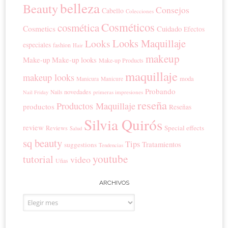
belleza
Beauty
Consejos
Cabello
Colecciones
Cosméticos
cosmética
Cosmetics
Cuidado
Efectos
Looks Maquillaje
Looks
especiales
fashion
Hair
makeup
Make-up
Make-up looks
Make-up Products
maquillaje
makeup looks
moda
Manicura
Manicure
Probando
novedades
Nails
primeras impresiones
Nail Friday
reseña
Productos Maquillaje
productos
Reseñas
Silvia Quirós
review
Special effects
Reviews
Salud
sq beauty
Tips
Tratamientos
suggestions
Tendencias
youtube
tutorial
video
Uñas
ARCHIVOS
Archivos