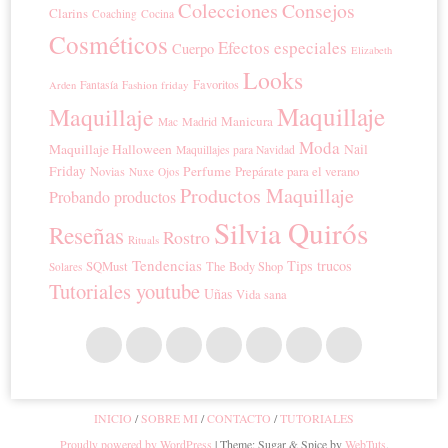
Colecciones
Consejos
Clarins
Coaching
Cocina
Cosméticos
Efectos especiales
Cuerpo
Elizabeth
Looks
Favoritos
Fantasía
Fashion friday
Arden
Maquillaje
Maquillaje
Manicura
Madrid
Mac
Moda
Maquillaje Halloween
Nail
Maquillajes para Navidad
Friday
Perfume
Prepárate para el verano
Novias
Nuxe
Ojos
Productos Maquillaje
Probando productos
Silvia Quirós
Reseñas
Rostro
Rituals
Tendencias
Tips trucos
SQMust
The Body Shop
Solares
Tutoriales youtube
Uñas
Vida sana
INICIO
SOBRE MI
CONTACTO
TUTORIALES
Proudly powered by WordPress
|
Theme: Sugar & Spice by
WebTuts
.