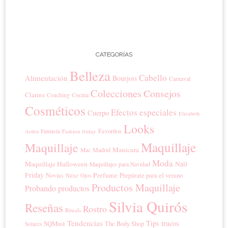
CATEGORÍAS
Belleza
Cabello
Alimentación
Bourjois
Carnaval
Colecciones
Consejos
Clarins
Coaching
Cocina
Cosméticos
Efectos especiales
Cuerpo
Elizabeth
Looks
Favoritos
Fantasía
Fashion friday
Arden
Maquillaje
Maquillaje
Manicura
Madrid
Mac
Moda
Maquillaje Halloween
Nail
Maquillajes para Navidad
Friday
Perfume
Prepárate para el verano
Novias
Nuxe
Ojos
Productos Maquillaje
Probando productos
Silvia Quirós
Reseñas
Rostro
Rituals
Tendencias
Tips trucos
SQMust
The Body Shop
Solares