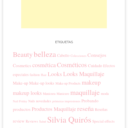
ETIQUETAS
belleza
Beauty
Consejos
Cabello
Colecciones
Cosméticos
cosmética
Cosmetics
Cuidado
Efectos
Looks Maquillaje
Looks
especiales
fashion
Hair
makeup
Make-up
Make-up looks
Make-up Products
maquillaje
makeup looks
moda
Manicura
Manicure
Probando
novedades
Nails
primeras impresiones
Nail Friday
reseña
Productos Maquillaje
productos
Reseñas
Silvia Quirós
review
Special effects
Reviews
Salud