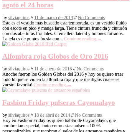
agotó el 24 horas
by
silviaquiros
//
11 de marzo de 2019
//
No Comments
Este es el vestido más buscado esta temporada, es un vestido fluido
con escote en pico y manga larga. Tiene cintura fruncida y cinturón
con dos aberturas frontales. Cremallera lateral y botones forrados.
La tela es de puntos fucsia con...
Continue reading →
Alfombra roja Globos de Oro 2016
by
silviaquiros
//
11 de enero de 2016
//
No Comments
Anoche fueron los Golden Globes del 2016 y hoy os quiero traer
todo lo que se vio en la alfombra roja y que me digáis cuales es
vuestra favorita!
Continue reading →
Fashion Friday pulseras Cayomalayo
by
silviaquiros
//
18 de abril de 2014
//
No Comments
Hoy en Fashion Friday os quiero hablar de Cayomalayo, que
nombre tan especial, tanto como estas pulseras 100%
personalizables, que recobran el valor de los artesanos españoles y