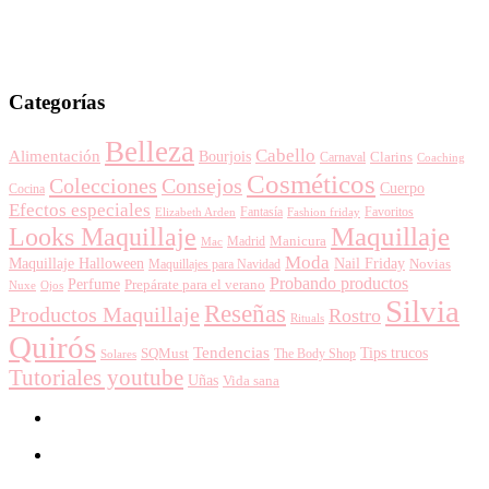
Categorías
Belleza
Cabello
Alimentación
Bourjois
Clarins
Carnaval
Coaching
Cosméticos
Colecciones
Consejos
Cuerpo
Cocina
Efectos especiales
Favoritos
Fantasía
Fashion friday
Elizabeth Arden
Maquillaje
Looks Maquillaje
Manicura
Madrid
Mac
Moda
Maquillaje Halloween
Nail Friday
Novias
Maquillajes para Navidad
Probando productos
Perfume
Prepárate para el verano
Nuxe
Ojos
Silvia
Reseñas
Productos Maquillaje
Rostro
Rituals
Quirós
Tendencias
Tips trucos
SQMust
The Body Shop
Solares
Tutoriales youtube
Uñas
Vida sana