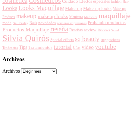
Cosméticos
cosmética
Cuidado
Efectos especiales
fashion
Hair
Looks Maquillaje
Looks
Make-up
Make-up looks
Make-up
maquillaje
makeup
makeup looks
Products
Manicura
Manicure
Probando productos
moda
novedades
Nails
primeras impresiones
Nail Friday
reseña
Productos Maquillaje
review
Reseñas
Reviews
Salud
Silvia Quirós
sq beauty
Special effects
suggestions
youtube
tutorial
video
Tips
Tratamientos
Uñas
Tendencias
Archivos
Archivos