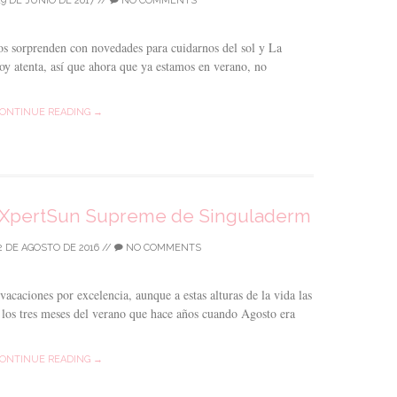
19 DE JUNIO DE 2017
//
NO COMMENTS
os sorprenden con novedades para cuidarnos del sol y La
oy atenta, así que ahora que ya estamos en verano, no
ONTINUE READING →
XpertSun Supreme de Singuladerm
2 DE AGOSTO DE 2016
//
NO COMMENTS
acaciones por excelencia, aunque a estas alturas de la vida las
los tres meses del verano que hace años cuando Agosto era
ONTINUE READING →