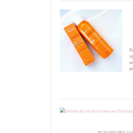
En
op
ne
pr
BY
SILVIAQUIROS
//
0