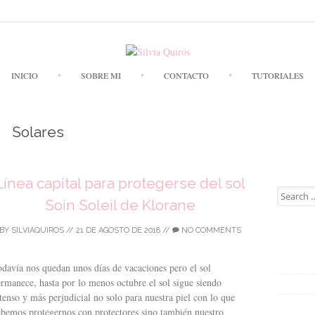
Skip to content
INICIO
SOBRE MI
CONTACTO
TUTORIALES
Solares
Línea capital para protegerse del sol
Search for
Soin Soleil de Klorane
BY
SILVIAQUIROS
//
21 DE AGOSTO DE 2018
//
NO COMMENTS
davía nos quedan unos días de vacaciones pero el sol
rmanece, hasta por lo menos octubre el sol sigue siendo
tenso y más perjudicial no solo para nuestra piel con lo que
bemos protegernos con protectores sino también nuestro