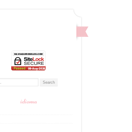
:
idioma