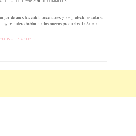
07 DE JULIO DE 2016
//
NO COMMENTS
n par de años los autobronceadores y los protectores solares
, hoy os quiero hablar de dos nuevos productos de Avene
ONTINUE READING →