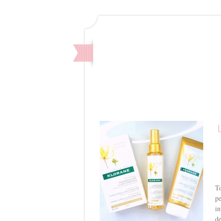
To
pe
in
de