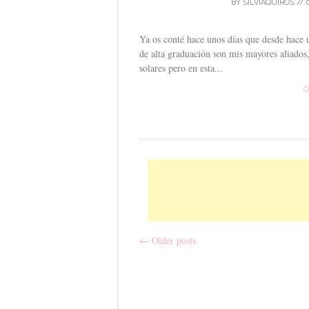
BY
SILVIAQUIROS
//
Ya os conté hace unos días que desde hace u
de alta graduación son mis mayores aliados
solares pero en esta...
C
←
Older posts
Post navigation