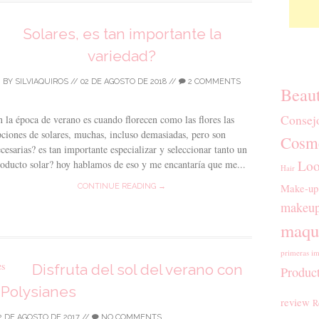
Solares, es tan importante la
variedad?
BY
SILVIAQUIROS
//
02 DE AGOSTO DE 2018
//
2 COMMENTS
Beau
Consej
 la época de verano es cuando florecen como las flores las
ciones de solares, muchas, incluso demasiadas, pero son
Cosmé
cesarias? es tan importante especializar y seleccionar tanto un
Loo
oducto solar? hoy hablamos de eso y me encantaría que me...
Hair
Make-up
CONTINUE READING →
makeup
maqui
primeras im
Disfruta del sol del verano con
Produc
Polysianes
review
R
2 DE AGOSTO DE 2017
//
NO COMMENTS