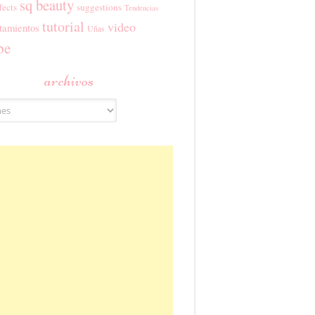
sq beauty
fects
suggestions
Tendencias
tutorial
video
tamientos
Uñas
be
archivos