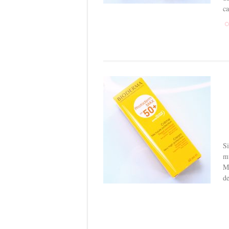
ca
C
Si
mu
MA
de