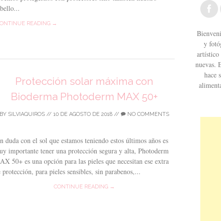
bello...
ONTINUE READING →
Bienveni
y fotó
artístic
nuevas. 
hace s
Protección solar máxima con
aliment
Bioderma Photoderm MAX 50+
BY
SILVIAQUIROS
//
10 DE AGOSTO DE 2018
//
NO COMMENTS
n duda con el sol que estamos teniendo estos últimos años es
y importante tener una protección segura y alta, Photoderm
X 50+ es una opción para las pieles que necesitan ese extra
 protección, para pieles sensibles, sin parabenos,...
CONTINUE READING →