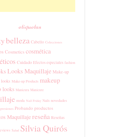
etiquetas
belleza
ty
Cabello
Colecciones
cosmética
os
Cosmetics
ticos
Cuidado
Efectos especiales
fashion
Looks Maquillaje
ks
Make-up
makeup
 looks
Make-up Products
 looks
Manicura
Manicure
llaje
moda
novedades
Nails
Nail Friday
Probando productos
presiones
reseña
tos Maquillaje
Reseñas
Silvia Quirós
eviews
Salud