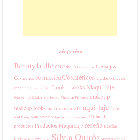
etiquetas
belleza
Beauty
Consejos
Cabello
Colecciones
Cosméticos
cosmética
Cosmetics
Cuidado
Efectos
Looks Maquillaje
Looks
especiales
fashion
Hair
makeup
Make-up
Make-up looks
Make-up Products
maquillaje
makeup looks
moda
Manicura
Manicure
Probando
novedades
Nails
primeras impresiones
Nail Friday
reseña
Productos Maquillaje
productos
Reseñas
Silvia Quirós
review
Special effects
Reviews
Salud