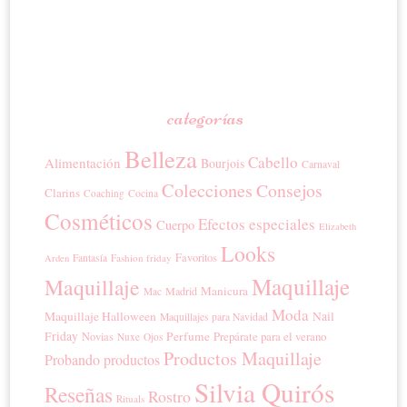
categorías
Belleza
Cabello
Alimentación
Bourjois
Carnaval
Colecciones
Consejos
Clarins
Coaching
Cocina
Cosméticos
Efectos especiales
Cuerpo
Elizabeth
Looks
Favoritos
Fantasía
Fashion friday
Arden
Maquillaje
Maquillaje
Manicura
Madrid
Mac
Moda
Maquillaje Halloween
Nail
Maquillajes para Navidad
Friday
Perfume
Prepárate para el verano
Novias
Nuxe
Ojos
Productos Maquillaje
Probando productos
Silvia Quirós
Reseñas
Rostro
Rituals