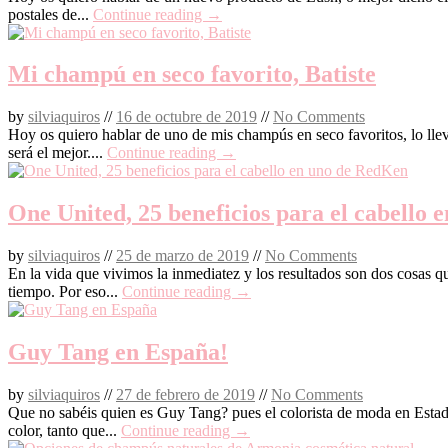
postales de...
Continue reading →
Mi champú en seco favorito, Batiste
by
silviaquiros
//
16 de octubre de 2019
//
No Comments
Hoy os quiero hablar de uno de mis champús en seco favoritos, lo lle
será el mejor....
Continue reading →
One United, 25 beneficios para el cabello
by
silviaquiros
//
25 de marzo de 2019
//
No Comments
En la vida que vivimos la inmediatez y los resultados son dos cosas q
tiempo. Por eso...
Continue reading →
Guy Tang en España!
by
silviaquiros
//
27 de febrero de 2019
//
No Comments
Que no sabéis quien es Guy Tang? pues el colorista de moda en Estados
color, tanto que...
Continue reading →