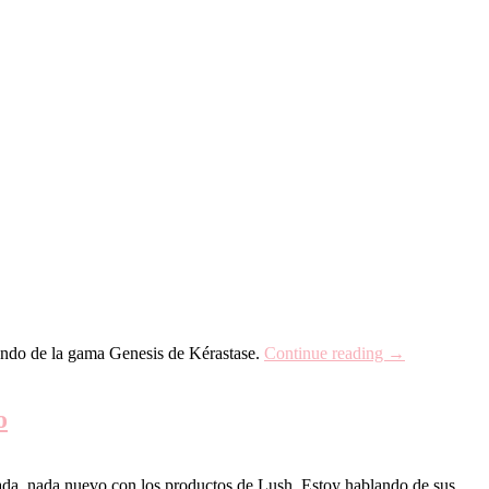
ando de la gama Genesis de Kérastase.
Continue reading →
o
ada, nada nuevo con los productos de Lush. Estoy hablando de sus