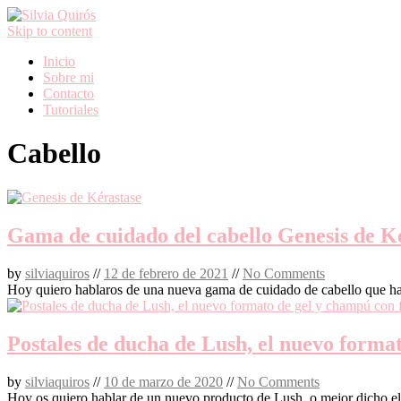
Skip to content
Inicio
Sobre mi
Contacto
Tutoriales
Cabello
Gama de cuidado del cabello Genesis de K
by
silviaquiros
//
12 de febrero de 2021
//
No Comments
Hoy quiero hablaros de una nueva gama de cuidado de cabello que ha
Postales de ducha de Lush, el nuevo forma
by
silviaquiros
//
10 de marzo de 2020
//
No Comments
Hoy os quiero hablar de un nuevo producto de Lush, o mejor dicho e