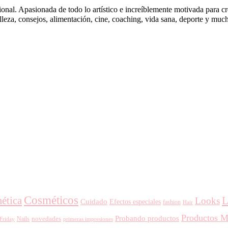
ional. Apasionada de todo lo artístico e increíblemente motivada para 
elleza, consejos, alimentación, cine, coaching, vida sana, deporte y mu
Cosméticos
ética
L
Looks
Cuidado
Efectos especiales
fashion
Hair
Productos M
Probando productos
novedades
Nails
primeras impresiones
 Friday