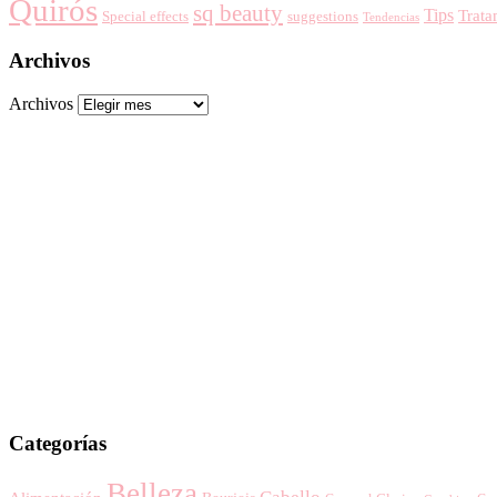
Quirós
sq beauty
Tips
Trata
Special effects
suggestions
Tendencias
Archivos
Archivos
Categorías
Belleza