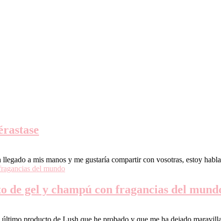
érastase
 llegado a mis manos y me gustaría compartir con vosotras, estoy habl
to de gel y champú con fragancias del mund
l último producto de Lush que he probado y que me ha dejado maravill