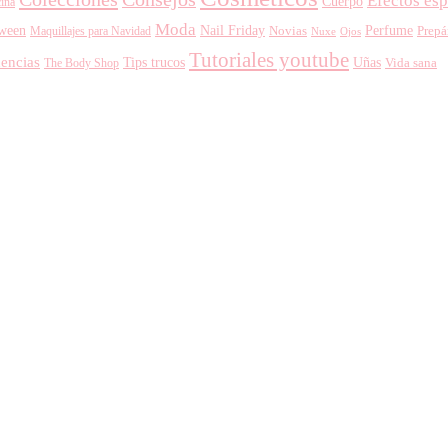
Efectos esp
Cuerpo
ina
Moda
oween
Nail Friday
Perfume
Novias
Prepá
Maquillajes para Navidad
Nuxe
Ojos
Tutoriales youtube
encias
Tips trucos
Uñas
The Body Shop
Vida sana