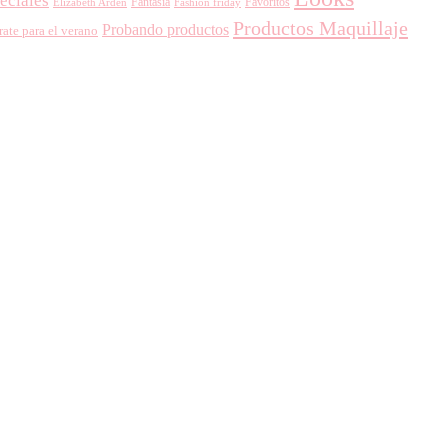
eciales
Favoritos
Fantasía
Fashion friday
Elizabeth Arden
Productos Maquillaje
Probando productos
rate para el verano