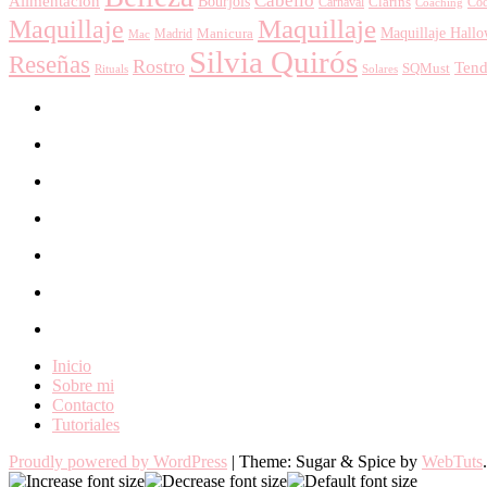
Cabello
Alimentación
Bourjois
Clarins
Carnaval
Coaching
Coc
Maquillaje
Maquillaje
Manicura
Maquillaje Hall
Madrid
Mac
Silvia Quirós
Reseñas
Rostro
Tend
SQMust
Rituals
Solares
Inicio
Sobre mi
Contacto
Tutoriales
Proudly powered by WordPress
|
Theme: Sugar & Spice by
WebTuts
.