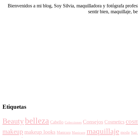
Bienvenidos a mi blog, Soy Silvia, maquilladora y fotógrafa profes
sentir bien, maquillaje, b
Etiquetas
belleza
Beauty
cosm
Consejos
Cosmetics
Cabello
Colecciones
maquillaje
makeup
makeup looks
moda
Manicura
Manicure
Nail