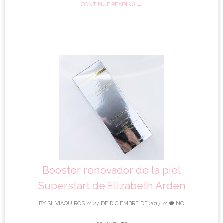
CONTINUE READING →
Booster renovador de la piel
Superstart de Elizabeth Arden
BY
SILVIAQUIROS
//
27 DE DICIEMBRE DE 2017
//
NO