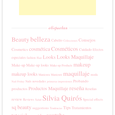
etiquetas
belleza
Beauty
Consejos
Cabello
Colecciones
Cosméticos
cosmética
Cosmetics
Cuidado
Efectos
Looks Maquillaje
Looks
especiales
fashion
Hair
makeup
Make-up
Make-up looks
Make-up Products
maquillaje
makeup looks
moda
Manicura
Manicure
Probando
novedades
Nails
primeras impresiones
Nail Friday
reseña
Productos Maquillaje
productos
Reseñas
Silvia Quirós
review
Special effects
Reviews
Salud
sq beauty
Tips
Tratamientos
suggestions
Tendencias