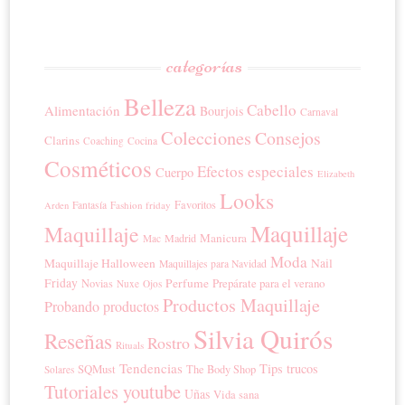
categorías
Belleza
Cabello
Alimentación
Bourjois
Carnaval
Colecciones
Consejos
Clarins
Coaching
Cocina
Cosméticos
Efectos especiales
Cuerpo
Elizabeth
Looks
Favoritos
Fantasía
Fashion friday
Arden
Maquillaje
Maquillaje
Manicura
Madrid
Mac
Moda
Maquillaje Halloween
Nail
Maquillajes para Navidad
Friday
Perfume
Prepárate para el verano
Novias
Nuxe
Ojos
Productos Maquillaje
Probando productos
Silvia Quirós
Reseñas
Rostro
Rituals
Tendencias
Tips trucos
SQMust
The Body Shop
Solares
Tutoriales youtube
Uñas
Vida sana