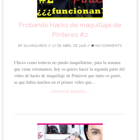
Probando Hacks de maquillaje de
Pinteres #2
BY
SILVIAQUIROS
//
27 DE ABRIL DE 2016
//
NO COMMENTS
Chicos como todavía no puedo maquillarme, para la semana
que viene retomamos, hoy os quiero hacer la segunda parte del
vídeo de hacks de maquillaje de Pinterest que tanto os gustó,
se que había muchos en el primer vídeo que...
CONTINUE READING →