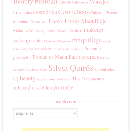
belleza
Beauty
Consejos
Cabello
Colecciones
Cosméticos
cosmética
Cosmetics
Cuidado
Efectos
Looks Maquillaje
Looks
especiales
fashion
Hair
makeup
Make-up
Make-up looks
Make-up Products
maquillaje
makeup looks
moda
Manicura
Manicure
Probando
novedades
Nails
primeras impresiones
Nail Friday
reseña
Productos Maquillaje
productos
Reseñas
Silvia Quirós
review
Special effects
Reviews
Salud
sq beauty
Tips
Tratamientos
suggestions
Tendencias
youtube
tutorial
video
Uñas
archivos
Archivos