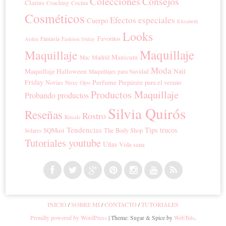
Colecciones
Consejos
Clarins
Coaching
Cocina
Cosméticos
Efectos especiales
Cuerpo
Elizabeth
Looks
Favoritos
Fantasía
Fashion friday
Arden
Maquillaje
Maquillaje
Manicura
Madrid
Mac
Moda
Maquillaje Halloween
Nail
Maquillajes para Navidad
Friday
Perfume
Prepárate para el verano
Novias
Nuxe
Ojos
Productos Maquillaje
Probando productos
Silvia Quirós
Reseñas
Rostro
Rituals
Tendencias
Tips trucos
SQMust
The Body Shop
Solares
Tutoriales youtube
Uñas
Vida sana
INICIO
SOBRE MI
CONTACTO
TUTORIALES
Proudly powered by WordPress
|
Theme: Sugar & Spice by
WebTuts
.