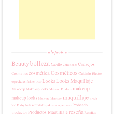
etiquetas
belleza
Beauty
Consejos
Cabello
Colecciones
Cosméticos
cosmética
Cosmetics
Cuidado
Efectos
Looks Maquillaje
Looks
especiales
fashion
Hair
makeup
Make-up
Make-up looks
Make-up Products
maquillaje
makeup looks
moda
Manicura
Manicure
Probando
novedades
Nails
primeras impresiones
Nail Friday
reseña
Productos Maquillaje
productos
Reseñas