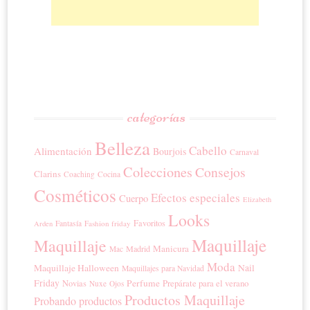
categorías
Belleza
Cabello
Alimentación
Bourjois
Carnaval
Colecciones
Consejos
Clarins
Coaching
Cocina
Cosméticos
Efectos especiales
Cuerpo
Elizabeth
Looks
Favoritos
Fantasía
Fashion friday
Arden
Maquillaje
Maquillaje
Manicura
Madrid
Mac
Moda
Maquillaje Halloween
Nail
Maquillajes para Navidad
Friday
Perfume
Prepárate para el verano
Novias
Nuxe
Ojos
Productos Maquillaje
Probando productos