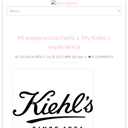
Skip to content
Mi experiencia Kiehl´s, My Kiehl´s
experience
BY
SILVIA QUIRÓS
//
23 DE OCTUBRE DE 2011
//
8 COMMENTS