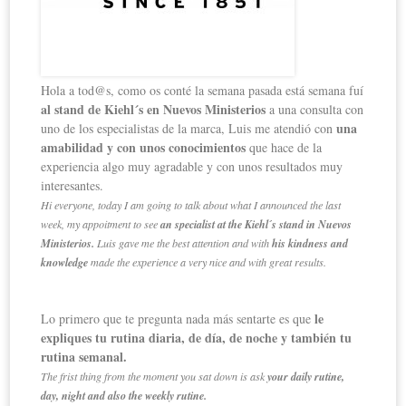
Hola a tod@s, como os conté la semana pasada está semana fuí
al stand de Kiehl´s en Nuevos Ministerios
a una consulta con
una
uno de los especialistas de la marca, Luis me atendió con
amabilidad y con unos conocimientos
que hace de la
experiencia algo muy agradable y con unos resultados muy
interesantes.
Hi everyone, today I am going to talk about what I announced the last
week, my appoitment to see
an specialist at the Kiehl´s stand in Nuevos
Ministerios.
Luis gave me the best attention and with
his kindness and
knowledge
made the experience a very nice and with great results.
le
Lo primero que te pregunta nada más sentarte es que
expliques tu rutina diaria, de día, de noche y también tu
rutina semanal.
The frist thing from the moment you sat down is ask
your daily rutine,
day, night and also the weekly rutine.