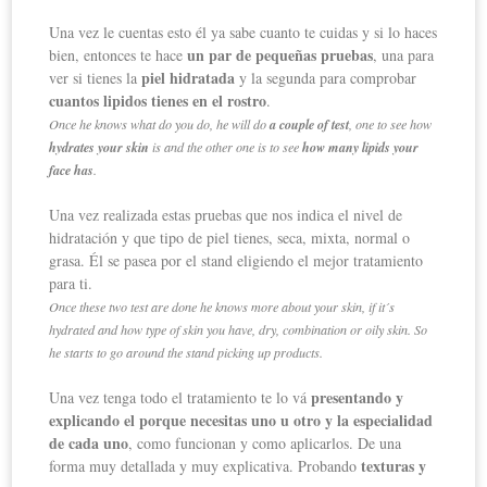
Una vez le cuentas esto él ya sabe cuanto te cuidas y si lo haces
un par de pequeñas pruebas
bien, entonces te hace
, una para
piel hidratada
ver si tienes la
y la segunda para comprobar
cuantos lipidos tienes en el rostro
.
Once he knows what do you do, he will do
a couple of test
, one to see how
hydrates your skin
is and the other one is to see
how many lipids your
face has
.
Una vez realizada estas pruebas que nos indica el nivel de
hidratación y que tipo de piel tienes, seca, mixta, normal o
grasa. Él se pasea por el stand eligiendo el mejor tratamiento
para ti.
Once these two test are done he knows more about your skin, if it´s
hydrated and how type of skin you have, dry, combination or oily skin. So
he starts to go around the stand picking up products.
presentando y
Una vez tenga todo el tratamiento te lo vá
explicando el porque necesitas uno u otro y la especialidad
de cada uno
, como funcionan y como aplicarlos. De una
texturas y
forma muy detallada y muy explicativa. Probando