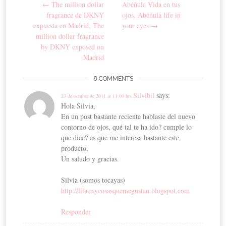
Post navigation
←
The million dollar
Abéñula Vida en tus
fragrance de DKNY
ojos, Abéñula life in
expuesta en Madrid, The
your eyes
→
million dollar fragrance
by DKNY exposed on
Madrid
8 COMMENTS
Silvibil
says:
23 de octubre de 2011 at 11:00 hrs.
Hola Silvia,
En un post bastante reciente hablaste del nuevo
contorno de ojos, qué tal te ha ido? cumple lo
que dice? es que me interesa bastante este
producto.
Un saludo y gracias.
Silvia (somos tocayas)
http://librosycosasquemegustan.blogspot.com
Responder