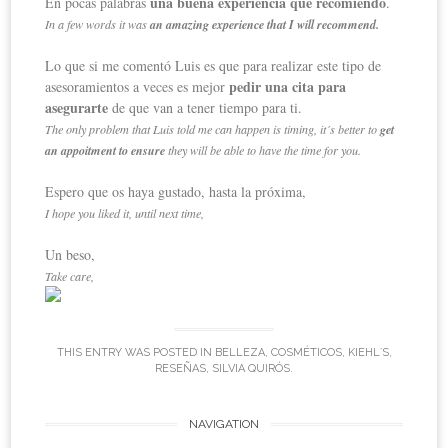
una buena experiencia que recomiendo
En pocas palabras
.
In a few words it was
an amazing experience that I will recommend.
Lo que si me comentó Luis es que para realizar este tipo de
pedir una cita para
asesoramientos a veces es mejor
asegurarte
de que van a tener tiempo para ti.
The only problem that Luis told me can happen is timing, it´s better to
get
an appoitment to ensure
they will be able to have the time for you.
Espero que os haya gustado, hasta la próxima,
I hope you liked it, until next time,
Un beso,
Take care,
THIS ENTRY WAS POSTED IN
BELLEZA
,
COSMÉTICOS
,
KIEHL´S
,
RESEÑAS
,
SILVIA QUIRÓS
.
NAVIGATION