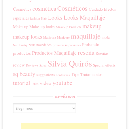
Cosméticos
cosmética
Cosmetics
Cuidado
Efectos
Looks Maquillaje
Looks
especiales
fashion
Hair
makeup
Make-up
Make-up looks
Make-up Products
maquillaje
makeup looks
moda
Manicura
Manicure
Probando
novedades
Nails
primeras impresiones
Nail Friday
reseña
Productos Maquillaje
productos
Reseñas
Silvia Quirós
review
Special effects
Reviews
Salud
sq beauty
Tips
Tratamientos
suggestions
Tendencias
youtube
tutorial
video
Uñas
archivos
Archivos