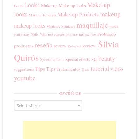
Make-up
Looks
Make-up
Make-up looks
Health
looks
makeup
Make-up Products
Make-up Products
maquillaje
makeup looks
moda
Manicure
Manicure
Probando
novedades
Nails
Nails
primeras impresiones
Nail Friday
Silvia
reseña
productos
review
Reviews
Reviews
Quirós
sq beauty
Special effects
Special effects
tutorial
Tips
video
Tips
Tratamientos
suggestions
Trend
youtube
archivos
Archivos