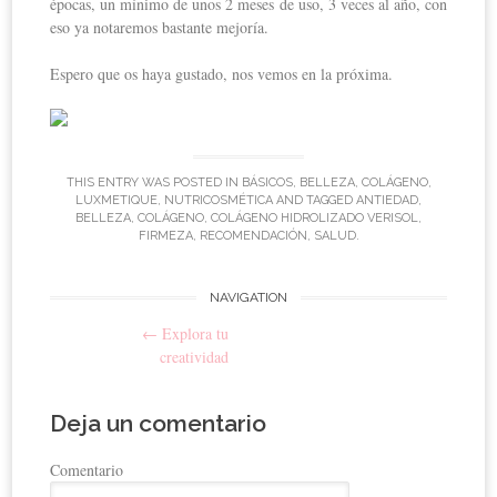
épocas, un mínimo de unos 2 meses de uso, 3 veces al año, con
eso ya notaremos bastante mejoría.
Espero que os haya gustado, nos vemos en la próxima.
THIS ENTRY WAS POSTED IN
BÁSICOS
,
BELLEZA
,
COLÁGENO
,
LUXMETIQUE
,
NUTRICOSMÉTICA
AND TAGGED
ANTIEDAD
,
BELLEZA
,
COLÁGENO
,
COLÁGENO HIDROLIZADO VERISOL
,
FIRMEZA
,
RECOMENDACIÓN
,
SALUD
.
NAVIGATION
Post navigation
←
Explora tu
creatividad
Deja un comentario
Comentario