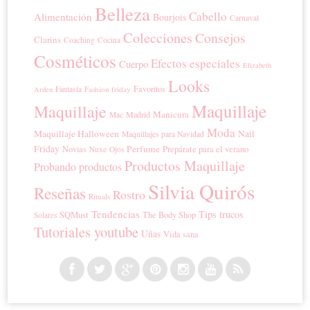
Belleza
Cabello
Alimentación
Bourjois
Carnaval
Colecciones
Consejos
Clarins
Coaching
Cocina
Cosméticos
Efectos especiales
Cuerpo
Elizabeth
Looks
Favoritos
Fantasía
Fashion friday
Arden
Maquillaje
Maquillaje
Manicura
Madrid
Mac
Moda
Maquillaje Halloween
Nail
Maquillajes para Navidad
Friday
Perfume
Prepárate para el verano
Novias
Nuxe
Ojos
Productos Maquillaje
Probando productos
Silvia Quirós
Reseñas
Rostro
Rituals
Tendencias
Tips trucos
SQMust
The Body Shop
Solares
Tutoriales youtube
Uñas
Vida sana