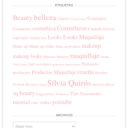
ETIQUETAS
belleza
Beauty
Consejos
Cabello
Colecciones
Cosméticos
cosmética
Cosmetics
Cuidado
Efectos
Looks Maquillaje
Looks
especiales
fashion
Hair
makeup
Make-up
Make-up looks
Make-up Products
maquillaje
makeup looks
moda
Manicura
Manicure
Probando
novedades
Nails
primeras impresiones
Nail Friday
reseña
Productos Maquillaje
productos
Reseñas
Silvia Quirós
review
Special effects
Reviews
Salud
sq beauty
Tips
Tratamientos
suggestions
Tendencias
youtube
tutorial
video
Uñas
ARCHIVOS
Archivos