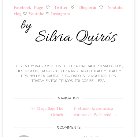
Facebook Page
♡
Twitter
♡
Bloglovin
♡
Youtube
vlog
♡
Youtube
♡
Instagram
THIS ENTRY WAS POSTED IN
BELLEZA
,
CAUDALIE
,
SILVIA QUIRÓS
,
TIPS TRUCOS
,
TRUCOS BELLEZA
AND TAGGED
BEAUTY
,
BEAUTY
TIPS
,
BELLEZA
,
CAUDALIE
,
CUIDADO
,
SILVIA QUIRÓS
,
TIPS
,
TRATAMIENTOS
,
TRUCOS
,
TRUCOS BELLEZA
.
NAVIGATION
Post navigation
←
Maquillaje The
Probando la cosmética
Grinch
coreana de Wishtrend
→
5 COMMENTS