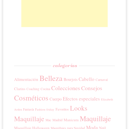
categorías
Belleza
Cabello
Alimentación
Bourjois
Carnaval
Colecciones
Consejos
Clarins
Coaching
Cocina
Cosméticos
Efectos especiales
Cuerpo
Elizabeth
Looks
Favoritos
Fantasía
Fashion friday
Arden
Maquillaje
Maquillaje
Manicura
Madrid
Mac
Moda
Maquillaje Halloween
Nail
Maquillajes para Navidad