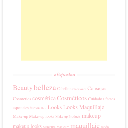
etiquetas
belleza
Beauty
Consejos
Cabello
Colecciones
Cosméticos
cosmética
Cosmetics
Cuidado
Efectos
Looks Maquillaje
Looks
especiales
fashion
Hair
makeup
Make-up
Make-up looks
Make-up Products
maquillaje
makeup looks
moda
Manicura
Manicure