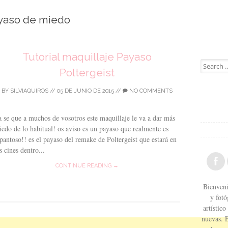
yaso de miedo
Tutorial maquillaje Payaso
Search for
Poltergeist
BY
SILVIAQUIROS
//
05 DE JUNIO DE 2015
//
NO COMMENTS
 se que a muchos de vosotros este maquillaje le va a dar más
edo de lo habitual! os aviso es un payaso que realmente es
pantoso!! es el payaso del remake de Poltergeist que estará en
s cines dentro...
CONTINUE READING →
Bienveni
y fotó
artístic
nuevas. 