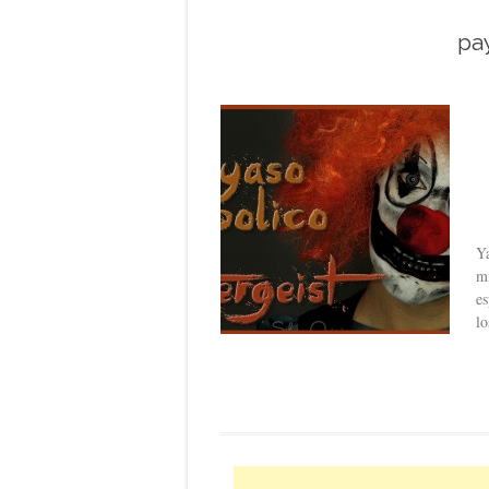
pa
Ya
mi
es
lo