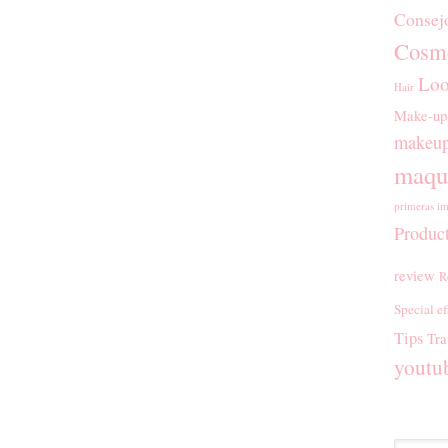
Consej
Cosmé
Loo
Hair
Make-up
makeup
maqui
primeras im
Produc
review
R
Special ef
Tips
Tra
youtu