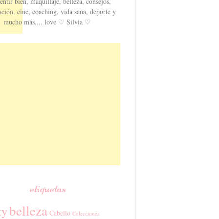
entir bien, maquillaje, belleza, consejos,
ación, cine, coaching, vida sana, deporte y
mucho más.... love ♡ Silvia ♡
etiquetas
belleza
ty
Cabello
Colecciones