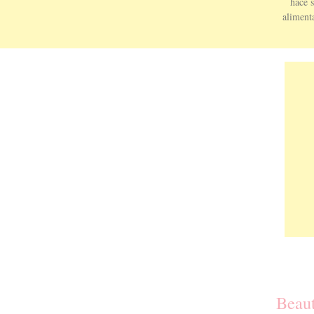
hace s
aliment
Beau