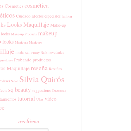
cosmética
os
Cosmetics
ticos
Cuidado
Efectos especiales
fashion
Looks Maquillaje
ks
Make-up
makeup
 looks
Make-up Products
 looks
Manicura
Manicure
llaje
moda
novedades
Nails
Nail Friday
Probando productos
presiones
reseña
tos Maquillaje
Reseñas
Silvia Quirós
eviews
Salud
sq beauty
fects
suggestions
Tendencias
tutorial
video
tamientos
Uñas
be
archivos