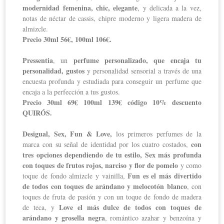
modernidad femenina, chic, elegante
, y delicada a la vez,
notas de néctar de cassis, chipre moderno y ligera madera de
almizcle.
Precio 30ml 56€, 100ml 106€.
Pressentia
perfume personalizado, que encaja tu
, un
personalidad, gustos
y personalidad sensorial a través de una
encuesta profunda y estudiada para conseguir un perfume que
encaja a la perfección a tus gustos.
Precio 30ml 69€ 100ml 139€ código 10% descuento
QUIRÓS.
Desigual, Sex, Fun & Love,
los primeros perfumes de la
con
marca con su señal de identidad por los cuatro costados,
tres opciones dependiendo de tu estilo,
Sex más profunda
con toques de frutos rojos, narciso y flor de pomelo
y como
Fun es el más divertido
toque de fondo almizcle y vainilla,
de todos con toques de arándano y melocotón blanco
, con
toques de fruta de pasión y con un toque de fondo de madera
Love el más dulce de todos con toques de
de teca, y
arándano y grosella negra
, romántico azahar y benzoína y