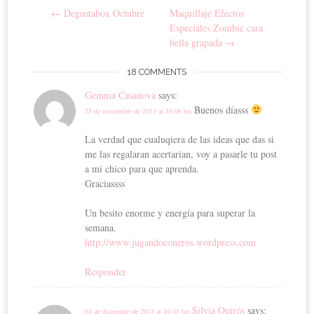
Post navigation
←
Degustabox Octubre
Maquillaje Efectos
Especiales Zombie cara
bella grapada
→
18 COMMENTS
Gemma Casanova
says:
Buenos díasss
25 de noviembre de 2013 at 10:06 hrs.
La verdad que cualuqiera de las ideas que das si
me las regalaran acertarian, voy a pasarle tu post
a mi chico para que aprenda.
Graciassss
Un besito enorme y energía para superar la
semana.
http://www.jugandoconeros.wordpress.com
Responder
Silvia Quirós
says:
03 de diciembre de 2013 at 16:45 hrs.