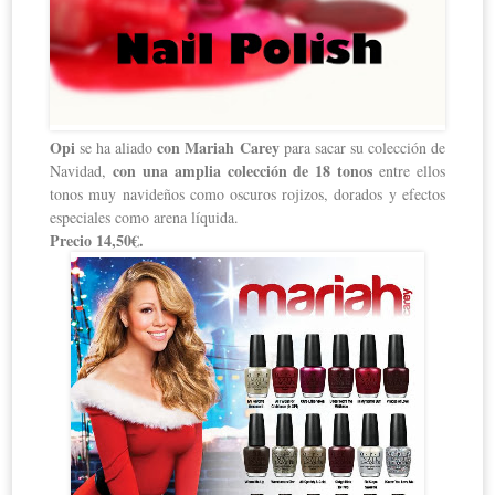
Opi
con Mariah Carey
se ha aliado
para sacar su colección de
con una amplia colección de 18 tonos
Navidad,
entre ellos
tonos muy navideños como oscuros rojizos, dorados y efectos
especiales como arena líquida.
Precio 14,50€.