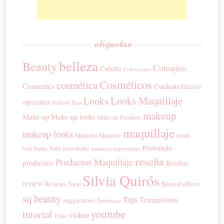
etiquetas
belleza
Beauty
Consejos
Cabello
Colecciones
Cosméticos
cosmética
Cosmetics
Cuidado
Efectos
Looks Maquillaje
Looks
especiales
fashion
Hair
makeup
Make-up
Make-up looks
Make-up Products
maquillaje
makeup looks
moda
Manicura
Manicure
Probando
novedades
Nails
primeras impresiones
Nail Friday
reseña
Productos Maquillaje
productos
Reseñas
Silvia Quirós
review
Special effects
Reviews
Salud
sq beauty
Tips
Tratamientos
suggestions
Tendencias
youtube
tutorial
video
Uñas