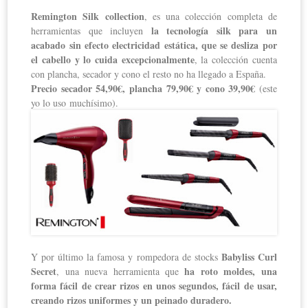
Remington Silk collection
, es una colección completa de
la tecnología silk para un
herramientas que incluyen
acabado sin efecto electricidad estática, que se desliza por
el cabello y lo cuida excepcionalmente
, la colección cuenta
con plancha, secador y cono el resto no ha llegado a España.
Precio secador 54,90€, plancha 79,90€ y cono 39,90€
(este
yo lo uso
muchísimo).
Babyliss Curl
Y por último la famosa y rompedora de stocks
Secret
ha roto moldes, una
, una nueva herramienta que
forma fácil de crear rizos en unos segundos, fácil de usar,
creando rizos uniformes y un peinado duradero.