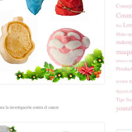
Consej
Cosmé
Loo
Hair
Make-up
makeup
maqui
primeras im
Produc
review
R
Special ef
Tips
Tra
youtu
ra la investigación contra el cancer