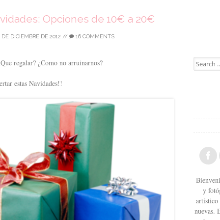
avidades: Opciones de 10€ a 20€
 DE DICIEMBRE DE 2012
//
16 COMMENTS
Search for
¿Que regalar? ¿Como no arruinarnos?
ertar estas Navidades!!
Bienveni
y fotó
artístic
nuevas. 