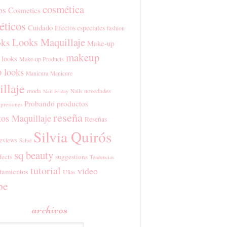
cosmética
os
Cosmetics
ticos
Cuidado
Efectos especiales
fashion
Looks Maquillaje
ks
Make-up
makeup
 looks
Make-up Products
 looks
Manicura
Manicure
llaje
moda
novedades
Nails
Nail Friday
Probando productos
presiones
reseña
tos Maquillaje
Reseñas
Silvia Quirós
eviews
Salud
sq beauty
fects
suggestions
Tendencias
tutorial
video
tamientos
Uñas
be
archivos