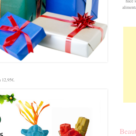
hace s
aliment
a 12,95€.
Beau