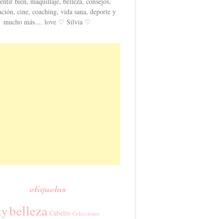
entir bien, maquillaje, belleza, consejos,
ación, cine, coaching, vida sana, deporte y
mucho más.... love ♡ Silvia ♡
etiquetas
belleza
ty
Cabello
Colecciones