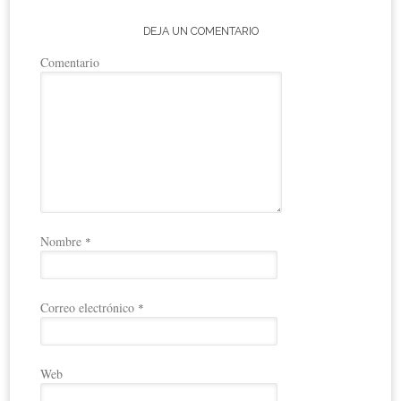
DEJA UN COMENTARIO
Comentario
Nombre
*
Correo electrónico
*
Web