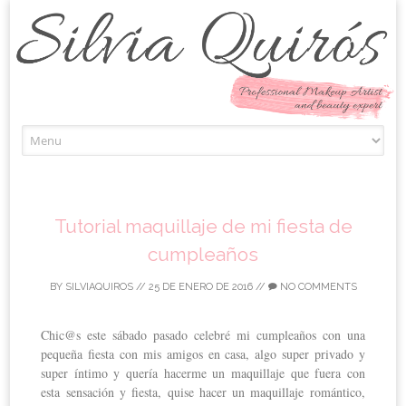
Skip to content
Tutorial maquillaje de mi fiesta de
cumpleaños
BY
SILVIAQUIROS
//
25 DE ENERO DE 2016
//
NO COMMENTS
Chic@s este sábado pasado celebré mi cumpleaños con una
pequeña fiesta con mis amigos en casa, algo super privado y
super íntimo y quería hacerme un maquillaje que fuera con
esta sensación y fiesta, quise hacer un maquillaje romántico,