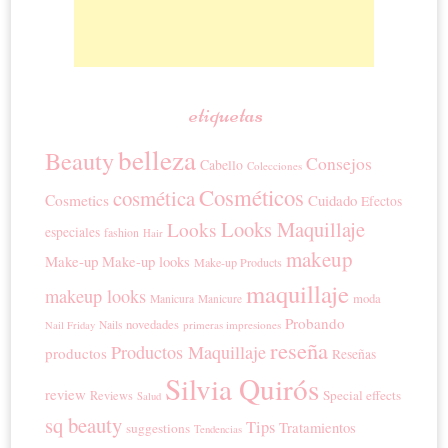
etiquetas
belleza
Beauty
Consejos
Cabello
Colecciones
Cosméticos
cosmética
Cosmetics
Cuidado
Efectos
Looks Maquillaje
Looks
especiales
fashion
Hair
makeup
Make-up
Make-up looks
Make-up Products
maquillaje
makeup looks
moda
Manicura
Manicure
Probando
novedades
Nails
primeras impresiones
Nail Friday
reseña
Productos Maquillaje
productos
Reseñas
Silvia Quirós
review
Special effects
Reviews
Salud
sq beauty
Tips
Tratamientos
suggestions
Tendencias