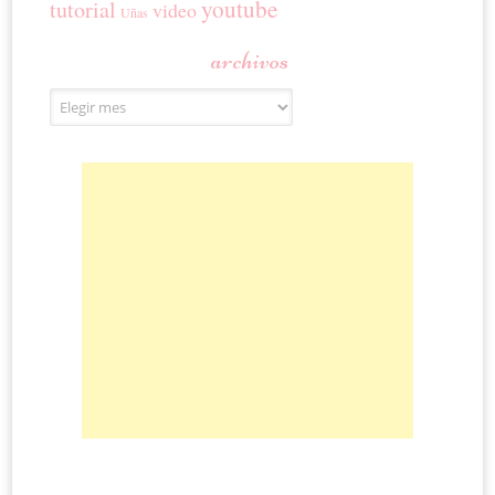
youtube
tutorial
video
Uñas
archivos
Archivos