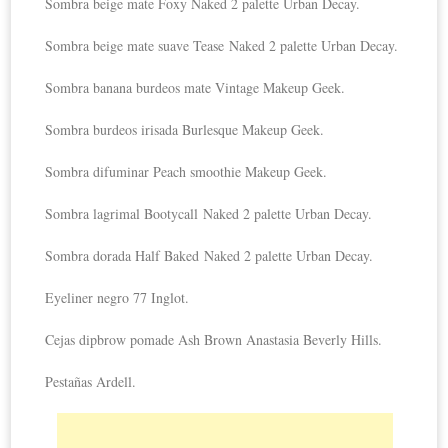
Sombra beige mate Foxy Naked 2 palette Urban Decay.
Sombra beige mate suave Tease Naked 2 palette Urban Decay.
Sombra banana burdeos mate Vintage Makeup Geek.
Sombra burdeos irisada Burlesque Makeup Geek.
Sombra difuminar Peach smoothie Makeup Geek.
Sombra lagrimal Bootycall Naked 2 palette Urban Decay.
Sombra dorada Half Baked Naked 2 palette Urban Decay.
Eyeliner negro 77 Inglot.
Cejas dipbrow pomade Ash Brown Anastasia Beverly Hills.
Pestañas Ardell.