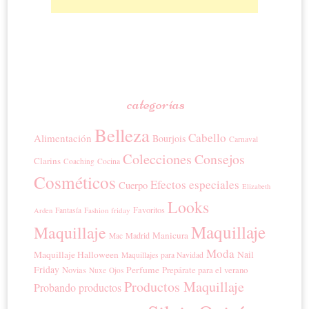
categorías
Belleza
Cabello
Alimentación
Bourjois
Carnaval
Colecciones
Consejos
Clarins
Coaching
Cocina
Cosméticos
Efectos especiales
Cuerpo
Elizabeth
Looks
Favoritos
Fantasía
Fashion friday
Arden
Maquillaje
Maquillaje
Manicura
Madrid
Mac
Moda
Maquillaje Halloween
Nail
Maquillajes para Navidad
Friday
Perfume
Prepárate para el verano
Novias
Nuxe
Ojos
Productos Maquillaje
Probando productos