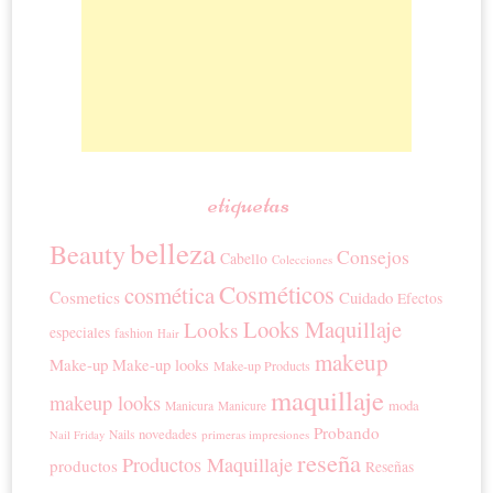
etiquetas
belleza
Beauty
Consejos
Cabello
Colecciones
Cosméticos
cosmética
Cosmetics
Cuidado
Efectos
Looks Maquillaje
Looks
especiales
fashion
Hair
makeup
Make-up
Make-up looks
Make-up Products
maquillaje
makeup looks
moda
Manicura
Manicure
Probando
novedades
Nails
primeras impresiones
Nail Friday
reseña
Productos Maquillaje
productos
Reseñas