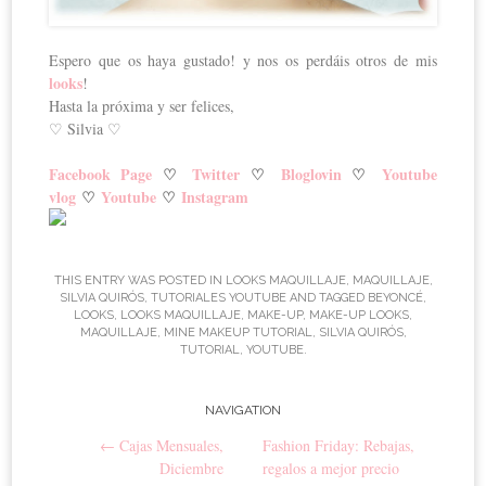
Espero que os haya gustado! y nos os perdáis otros de mis
looks
!
Hasta la próxima y ser felices,
♡ Silvia ♡
Facebook Page
♡
Twitter
♡
Bloglovin
♡
Youtube
vlog
♡
Youtube
♡
Instagram
THIS ENTRY WAS POSTED IN
LOOKS MAQUILLAJE
,
MAQUILLAJE
,
SILVIA QUIRÓS
,
TUTORIALES YOUTUBE
AND TAGGED
BEYONCÉ
,
LOOKS
,
LOOKS MAQUILLAJE
,
MAKE-UP
,
MAKE-UP LOOKS
,
MAQUILLAJE
,
MINE MAKEUP TUTORIAL
,
SILVIA QUIRÓS
,
TUTORIAL
,
YOUTUBE
.
NAVIGATION
Post navigation
←
Cajas Mensuales,
Fashion Friday: Rebajas,
Diciembre
regalos a mejor precio