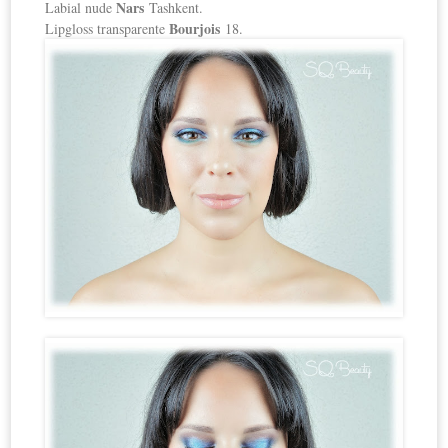
Nars
Labial nude
Tashkent.
Bourjois
Lipgloss transparente
18.