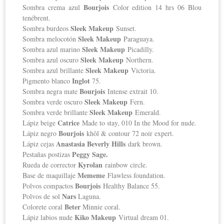
Bourjois
Sombra crema azul
Color edition 14 hrs 06 Blou
tenébrent.
Sleek Makeup
Sombra burdeos
Sunset.
Sleek Makeup
Sombra melocotón
Paraguaya.
Sleek Makeup
Sombra azul marino
Picadilly.
Sleek Makeup
Sombra azul oscuro
Northern.
Sleek Makeup
Sombra azul brillante
Victoria.
Inglot
Pigmento blanco
75.
Bourjois
Sombra negra mate
Intense extrait 10.
Sleek Makeup
Sombra verde oscuro
Fern.
Sleek Makeup
Sombra verde brillante
Emerald.
Catrice
Lápiz beige
Made to stay, 010 In the Mood for nude.
Bourjois
Lápiz negro
khôl & contour 72 noir expert.
Anastasia Beverly Hills
Lápiz cejas
dark brown.
Peggy Sage.
Pestañas postizas
Kyrolan
Rueda de corrector
rainbow circle.
Mememe
Base de maquillaje
Flawless foundation.
Bourjois
Polvos compactos
Healthy Balance 55.
Nars
Polvos de sol
Laguna.
Beter
Colorete coral
Minnie coral.
Kiko Makeup
Lápiz labios nude
Virtual dream 01.